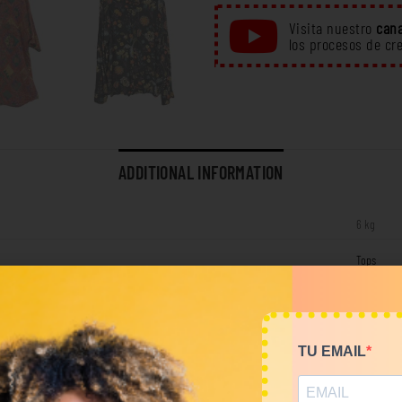
Visita nuestro
cana
los procesos de cr
ADDITIONAL INFORMATION
6 kg
Tops
RELATED PRODUCTS
TU EMAIL