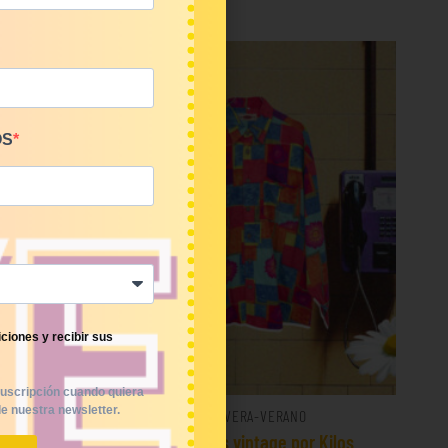
OS
ciones y recibir sus
uscripción cuando quiera
e nuestra newsletter.
PRIMAVERA-VERANO
€/Kg
Mix camisas vintage por Kilos