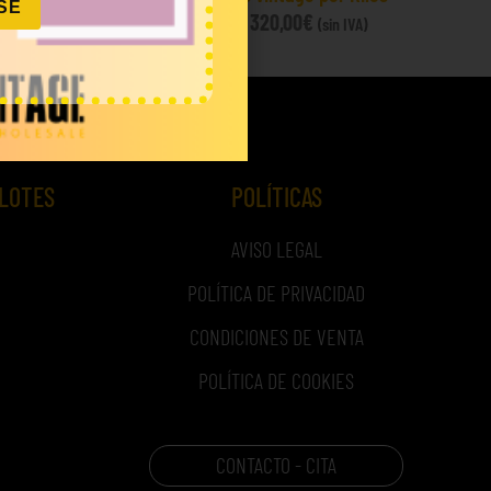
SE
80,00
€
–
320,00
€
IVA)
(sin IVA)
 LOTES
POLÍTICAS
AVISO LEGAL
POLÍTICA DE PRIVACIDAD
CONDICIONES DE VENTA
POLÍTICA DE COOKIES
CONTACTO - CITA