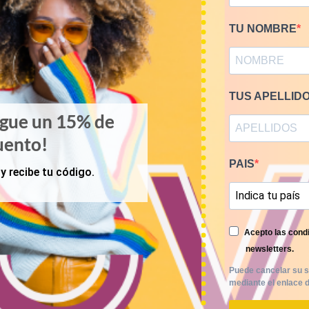
TU NOMBRE
TUS APELLID
igue un 15% de
uento!
PAIS
y recibe tu código.
Acepto las condi
newsletters.
Puede cancelar su s
mediante el enlace d
KILOS
PRIMAVERA-VERANO
e camisas franela 12€/kg
Mix blusas vintage 9