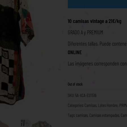
10 camisas vintage a 21€/kg
GRADO A y PREMIUM
Diferentes tallas. Puede contene
ONLINE
Las imágenes corresponden con l
Out of stock
SKU:
5A-XCA-EST516
Categories:
Camisas
,
Lotes Hombre
,
PRIM
Tags:
camisas
,
Camisas estampadas
,
Cami