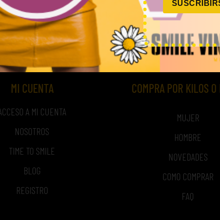
SUSCRIBIR
,00
€
–
240,00
€
45,00
€
–
180,00
€
(sin IVA)
(sin 
MI CUENTA
COMPRA POR KILOS O
ACCESO A MI CUENTA
MUJER
NOSOTROS
HOMBRE
TIME TO SMILE
NOVEDADES
BLOG
COMO COMPRAR
REGISTRO
FAQ