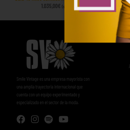
1.035,00
€
60
(sin IVA)
Smile Vintage es una empresa mayorista con
una amplia trayectoria internacional que
cuenta con un equipo experimentado y
especializado en el sector de la moda.