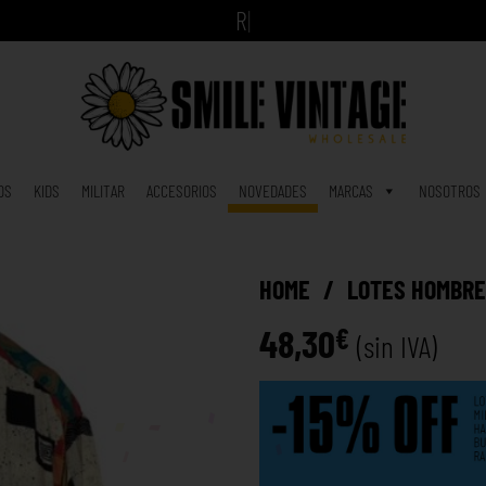
A
h
o
|
OS
KIDS
MILITAR
ACCESORIOS
NOVEDADES
MARCAS
NOSOTROS
HOME
/
LOTES HOMBR
48,30
€
(sin IVA)