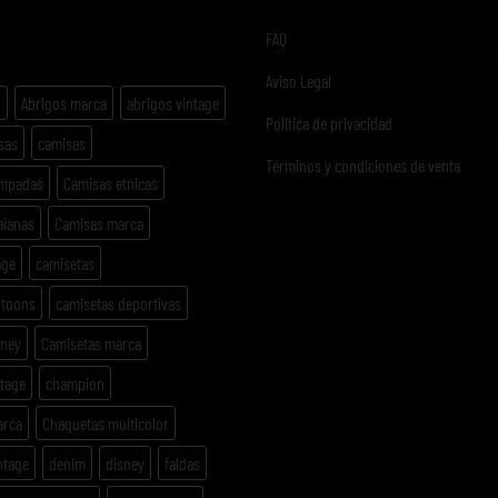
ETAS
FAQ
Aviso Legal
y
Abrigos marca
abrigos vintage
Politica de privacidad
sas
camisas
Términos y condiciones de venta
ampadas
Camisas etnicas
aianas
Camisas marca
age
camisetas
rtoons
camisetas deportivas
sney
Camisetas marca
ntage
champion
arca
Chaquetas multicolor
ntage
denim
disney
faldas