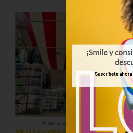
¡Smile y cons
desc
Suscríbete ahora 
PRIMAVERA-VERANO
Bala 45 Kilos camisas hawaianas 23€/kg
Mix d