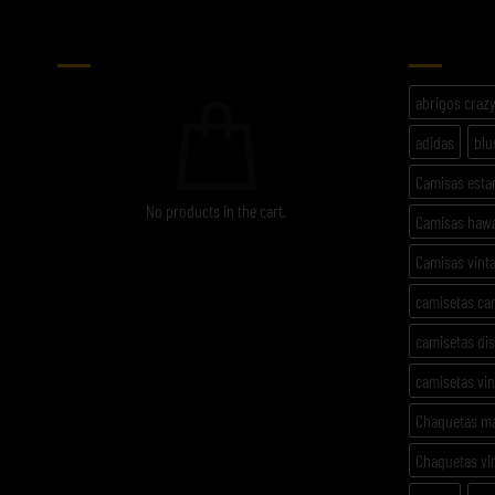
CARRITO
ETIQU
abrigos craz
adidas
blu
Camisas est
No products in the cart.
Camisas haw
Camisas vint
camisetas ca
camisetas di
camisetas vi
Chaquetas m
Chaquetas vi