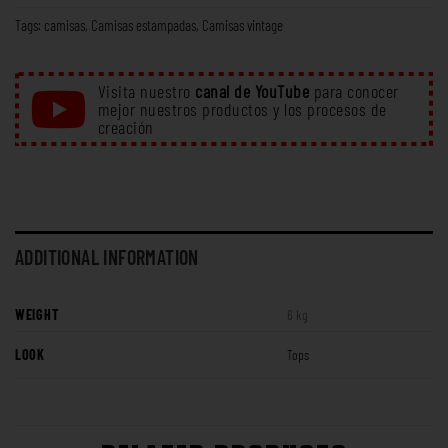
Tags:
camisas
,
Camisas estampadas
,
Camisas vintage
Visita nuestro
canal de YouTube
para conocer
mejor nuestros productos y los procesos de
creación
ADDITIONAL INFORMATION
WEIGHT
6 kg
LOOK
Tops