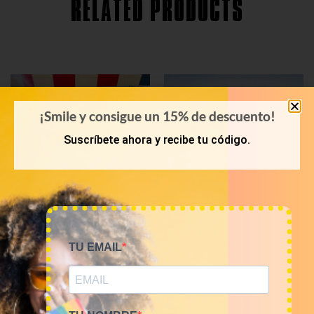
RELATED PRODUCTS
¡Smile y consigue un 15% de descuento!
Suscríbete ahora y recibe tu código.
TU EMAIL
PRIMAVERA-VERANO
KILOS
Bala 45 Kilos camisas
Mix de camisas franela
hawaianas 23€/kg
12€/kg
1.035,00
€
60,00
€
–
240,00
€
(sin IVA)
(sin IVA)