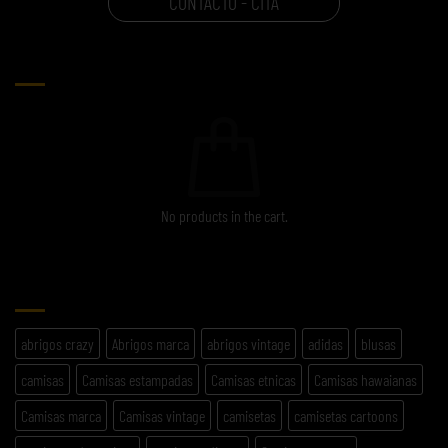
CONTACTO - CITA
CARRITO
No products in the cart.
ETIQUETAS
abrigos crazy
Abrigos marca
abrigos vintage
adidas
blusas
camisas
Camisas estampadas
Camisas etnicas
Camisas hawaianas
Camisas marca
Camisas vintage
camisetas
camisetas cartoons