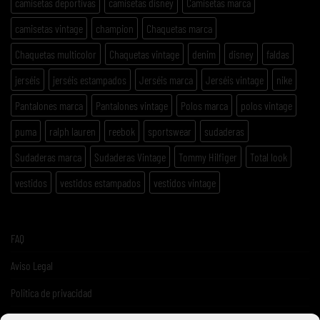
camisetas deportivas
camisetas disney
Camisetas marca
camisetas vintage
champion
Chaquetas marca
Chaquetas multicolor
Chaquetas vintage
denim
disney
faldas
jerséis
jerséis estampados
Jerséis marca
Jerséis vintage
nike
Pantalones marca
Pantalones vintage
Polos marca
polos vintage
puma
ralph lauren
reebok
sportswear
sudaderas
Sudaderas marca
Sudaderas Vintage
Tommy Hilfiger
Total look
vestidos
vestidos estampados
vestidos vintage
FAQ
Aviso Legal
Politica de privacidad
Términos y condiciones de venta