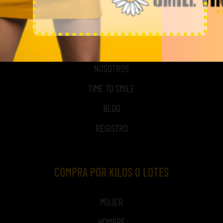
MI CUENTA
ACCESO A MI CUENTA
NOSOTROS
TIME TO SMILE
BLOG
REGISTRO
COMPRA POR KILOS O LOTES
MUJER
HOMBRE