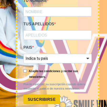
TU NOMBRE
TUS APELLIDOS
PAIS
Smile Vintage es una empresa mayorista con una amplia
Acepto las condiciones y recibir sus
trayectoria internacional que cuenta con un equipo
newsletters.
experimentado y especializado en el sector de la moda.
Puede cancelar su suscripción cuando quiera
mediante el enlace de nuestra newsletter.
SUSCRIBIRSE