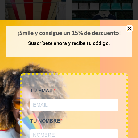
¡Smile y consigue un 15% de descuento!
Suscríbete ahora y recibe tu código.
PRIMAVERA-VERANO
POLOS
Bala 45 Kilos camisas
Mix de polos vintage de
TU EMAIL
hawaianas 23€/kg
marca por kilos
1.035,00
€
80,00
€
–
320,00
€
(sin IVA)
(sin IVA)
TU NOMBRE