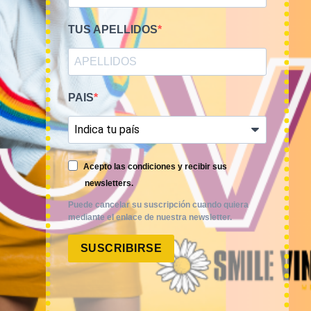
TUS APELLIDOS
PAIS
Smile Vintage es una empresa mayorista con una amplia
trayectoria internacional que cuenta con un equipo
experimentado y especializado en el sector de la moda.
Acepto las condiciones y recibir sus
newsletters.
Puede cancelar su suscripción cuando quiera
mediante el enlace de nuestra newsletter.
SUSCRIBIRSE
MI CUENTA
ACCESO A MI CUENTA