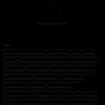
No products in the cart.
ETIQUETAS
abrigos crazy
Abrigos marca
abrigos vintage
adidas
blusas
camisas
Camisas estampadas
Camisas etnicas
Camisas hawaianas
Camisas marca
Camisas vintage
camisetas
camisetas cartoons
camisetas deportivas
camisetas disney
Camisetas marca
camisetas vintage
champion
Chaquetas marca
Chaquetas multicolor
Chaquetas vintage
denim
disney
faldas
jerséis
jerséis estampados
Jerséis marca
Jerséis vintage
nike