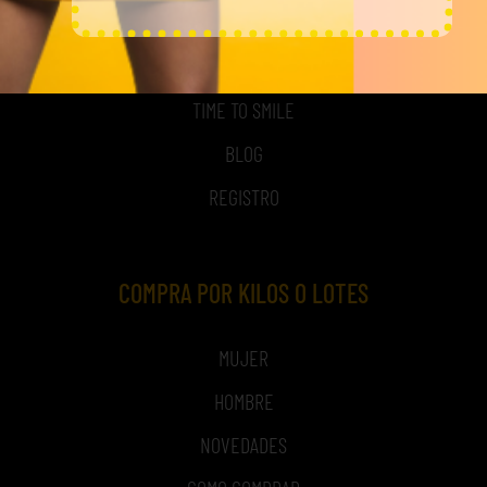
ACCESO A MI CUENTA
NOSOTROS
TIME TO SMILE
BLOG
REGISTRO
COMPRA POR KILOS O LOTES
MUJER
HOMBRE
NOVEDADES