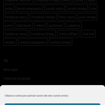
jerséis
jerséis estampados
Jerséis marca
Jerséis vintage
nike
Pantalones marca
Pantalones vintage
Polos marca
polos vintage
puma
ralph lauren
reebok
sportswear
sudaderas
Sudaderas marca
Sudaderas Vintage
Tommy Hilfiger
Total look
vestidos
vestidos estampados
vestidos vintage
FAQ
Aviso Legal
Politica de privacidad
Términos y condiciones de venta
Utilizamos cookies para optimizar nuestro sitio web y nuestro servicio.