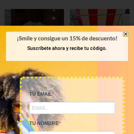
¡Smile y consigue un 15% de descuento!
Suscríbete ahora y recibe tu código.
KILOS
PRIMAVERA-VERANO
Mix vestidos vintage
Bala 45 Kilos camisas
TU EMAIL
12€/Kg
hawaianas 23€/kg
60,00
€
–
240,00
€
1.035,00
€
(sin IVA)
(sin IVA)
TU NOMBRE