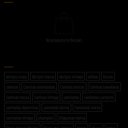
No products in the cart.
ETIQUETAS
abrigos crazy
Abrigos marca
abrigos vintage
adidas
blusas
camisas
Camisas estampadas
Camisas etnicas
Camisas hawaianas
Camisas marca
Camisas vintage
camisetas
camisetas cartoons
camisetas deportivas
camisetas disney
Camisetas marca
camisetas vintage
champion
Chaquetas marca
Chaquetas multicolor
Chaquetas vintage
denim
disney
faldas