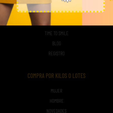
MI CUENTA
ACCESO A MI CUENTA
NOSOTROS
TIME TO SMILE
BLOG
REGISTRO
COMPRA POR KILOS O LOTES
MUJER
HOMBRE
NOVEDADES