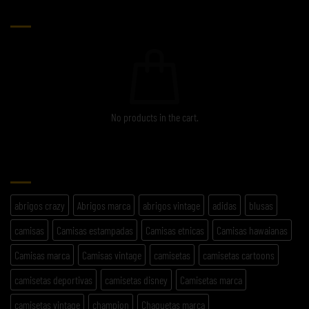
CARRITO
No products in the cart.
ETIQUETAS
abrigos crazy
Abrigos marca
abrigos vintage
adidas
blusas
camisas
Camisas estampadas
Camisas etnicas
Camisas hawaianas
Camisas marca
Camisas vintage
camisetas
camisetas cartoons
camisetas deportivas
camisetas disney
Camisetas marca
camisetas vintage
champion
Chaquetas marca