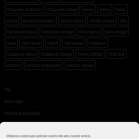
Chaquetas multicolor
Chaquetas vintage
denim
disney
faldas
jerséis
jerséis estampados
Jerséis marca
Jerséis vintage
nike
Pantalones marca
Pantalones vintage
Polos marca
polos vintage
puma
ralph lauren
reebok
sportswear
sudaderas
Sudaderas marca
Sudaderas Vintage
Tommy Hilfiger
Total look
vestidos
vestidos estampados
vestidos vintage
FAQ
Aviso Legal
Politica de privacidad
Términos y condiciones de venta
Utilizamos cookies para optimizar nuestro sitio web y nuestro servicio.