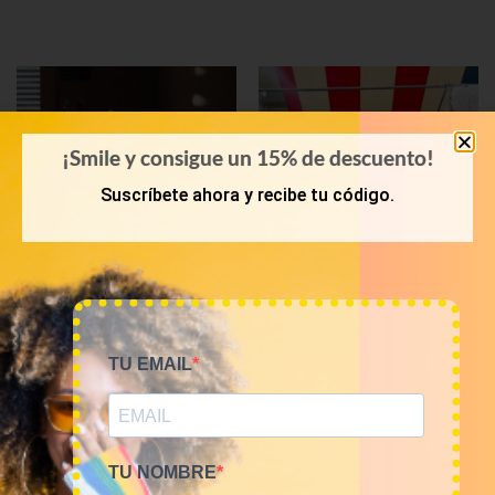
¡Smile y consigue un 15% de descuento!
Suscríbete ahora y recibe tu código.
KILOS
PRIMAVERA-VERANO
TU EMAIL
Mix vestidos vintage
Bala 45 Kilos camisas
12€/Kg
hawaianas 23€/kg
60,00
€
–
240,00
€
1.035,00
€
(sin IVA)
(sin IVA)
TU NOMBRE