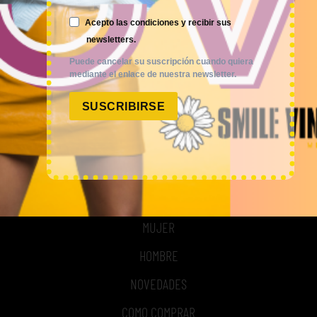
ACCESO A MI CUENTA
Acepto las condiciones y recibir sus
NOSOTROS
newsletters.
Puede cancelar su suscripción cuando quiera
TIME TO SMILE
mediante el enlace de nuestra newsletter.
BLOG
SUSCRIBIRSE
REGISTRO
COMPRA POR KILOS O LOTES
MUJER
HOMBRE
NOVEDADES
COMO COMPRAR