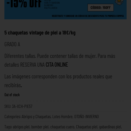
5 chaquetas vintage de piel a 18€/kg
GRADO A
Diferentes tallas. Puede contener tallas de mujer. Para más
detalles RESERVA UNA
CITA ONLINE
Las imágenes corresponden con los productos reales que
recibirás
.
Out of stock
SKU:
3A-XCH-PIE57
Categories:
Abrigos y Chaquetas
,
Lotes Hombre
,
OTOÑO-INVIERNO
Tags:
abrigos piel
,
bomber piel
,
chaquetas cuero
,
Chaquetas piel
,
gabardinas piel
,