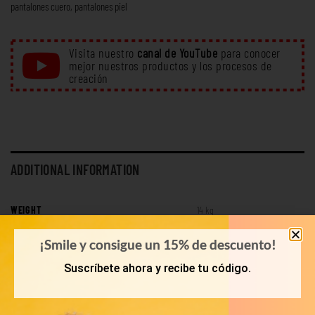
pantalones cuero
,
pantalones piel
Visita nuestro
canal de YouTube
para conocer
mejor nuestros productos y los procesos de
creación
ADDITIONAL INFORMATION
WEIGHT
14 kg
LOOK
Tops
¡Smile y consigue un 15% de descuento!
Suscríbete ahora y recibe tu código.