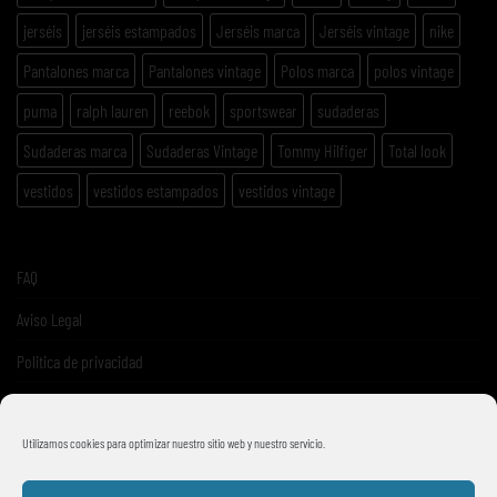
jerséis
jerséis estampados
Jerséis marca
Jerséis vintage
nike
Pantalones marca
Pantalones vintage
Polos marca
polos vintage
puma
ralph lauren
reebok
sportswear
sudaderas
Sudaderas marca
Sudaderas Vintage
Tommy Hilfiger
Total look
vestidos
vestidos estampados
vestidos vintage
FAQ
Aviso Legal
Politica de privacidad
Términos y condiciones de venta
Utilizamos cookies para optimizar nuestro sitio web y nuestro servicio.