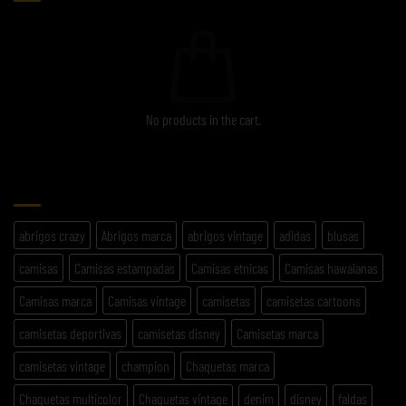
No products in the cart.
ETIQUETAS
abrigos crazy
Abrigos marca
abrigos vintage
adidas
blusas
camisas
Camisas estampadas
Camisas etnicas
Camisas hawaianas
Camisas marca
Camisas vintage
camisetas
camisetas cartoons
camisetas deportivas
camisetas disney
Camisetas marca
camisetas vintage
champion
Chaquetas marca
Chaquetas multicolor
Chaquetas vintage
denim
disney
faldas