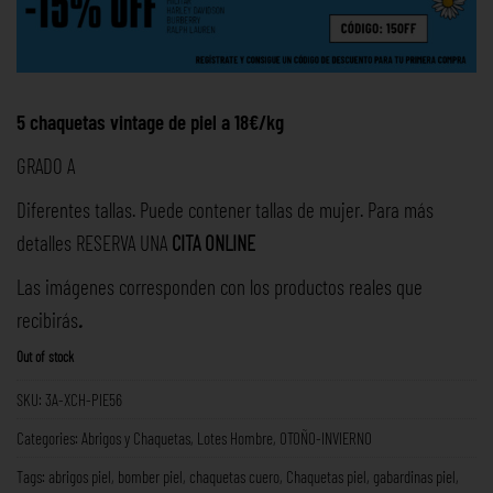
5 chaquetas vintage de piel a 18€/kg
GRADO A
Diferentes tallas. Puede contener tallas de mujer. Para más
detalles RESERVA UNA
CITA ONLINE
Las imágenes corresponden con los productos reales que
recibirás
.
Out of stock
SKU:
3A-XCH-PIE56
Categories:
Abrigos y Chaquetas
,
Lotes Hombre
,
OTOÑO-INVIERNO
Tags:
abrigos piel
,
bomber piel
,
chaquetas cuero
,
Chaquetas piel
,
gabardinas piel
,