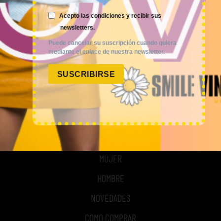
ACCESO A MI CUENTA
Acepto las condiciones y recibir sus
NOSOTROS
newsletters.
Puede cancelar su suscripción cuando quiera
TIME TO SMILE
mediante el enlace de nuestra newsletter.
BLOG
SUSCRIBIRSE
REGISTRO
COMPRA POR KILOS O LOTES
MUJER
HOMBRE
NOVEDADES
COMO COMPRAR