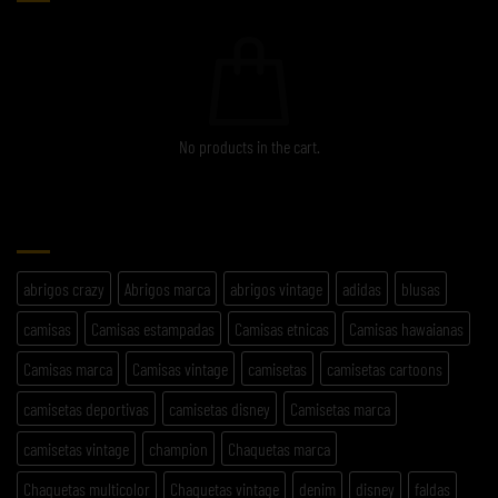
No products in the cart.
ETIQUETAS
abrigos crazy
Abrigos marca
abrigos vintage
adidas
blusas
camisas
Camisas estampadas
Camisas etnicas
Camisas hawaianas
Camisas marca
Camisas vintage
camisetas
camisetas cartoons
camisetas deportivas
camisetas disney
Camisetas marca
camisetas vintage
champion
Chaquetas marca
Chaquetas multicolor
Chaquetas vintage
denim
disney
faldas