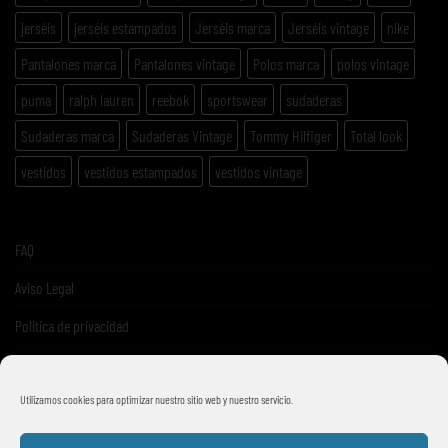
jerséis
jerséis estampados
Jerséis marca
Jerséis vintage
nike
Pantalones marca
Pantalones vintage
Polos marca
polos vintage
puma
ralph lauren
reebok
sportswear
sudaderas
Sudaderas marca
Sudaderas Vintage
Tommy Hilfiger
Total look
vestidos
vestidos estampados
vestidos vintage
FAQ
Aviso Legal
Politica de privacidad
Términos y condiciones de venta
Utilizamos cookies para optimizar nuestro sitio web y nuestro servicio.