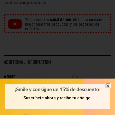
pantalones cuero
,
pantalones piel
Visita nuestro
canal de YouTube
para conocer
mejor nuestros productos y los procesos de
creación
ADDITIONAL INFORMATION
WEIGHT
14 kg
LOOK
Tops
¡Smile y consigue un 15% de descuento!
Suscríbete ahora y recibe tu código.