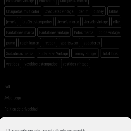
camisetas vintage
champion
Chaquetas marca
Chaquetas multicolor
Chaquetas vintage
denim
disney
faldas
jerséis
jerséis estampados
Jerséis marca
Jerséis vintage
nike
Pantalones marca
Pantalones vintage
Polos marca
polos vintage
puma
ralph lauren
reebok
sportswear
sudaderas
Sudaderas marca
Sudaderas Vintage
Tommy Hilfiger
Total look
vestidos
vestidos estampados
vestidos vintage
FAQ
Aviso Legal
Politica de privacidad
Términos y condiciones de venta
Utilizamos cookies para optimizar nuestro sitio web y nuestro servicio.