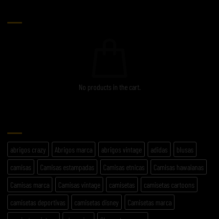
CARRITO
No products in the cart.
ETIQUETAS
abrigos crazy
Abrigos marca
abrigos vintage
adidas
blusas
camisas
Camisas estampadas
Camisas etnicas
Camisas hawaianas
Camisas marca
Camisas vintage
camisetas
camisetas cartoons
camisetas deportivas
camisetas disney
Camisetas marca