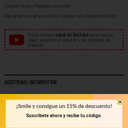
Categories:
Abrigos y Chaquetas
,
Lotes Hombre
Tags:
abrigos crazy
,
abrigos multicolor
,
chaquetas crazy
,
Chaquetas multicolor
Visita nuestro
canal de YouTube
para conocer
mejor nuestros productos y los procesos de
creación
ADDITIONAL INFORMATION
WEIGHT
15 kg
¡Smile y consigue un 15% de descuento!
LOOK
Tops
Suscríbete ahora y recibe tu código.