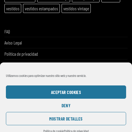
vestidos
vestidos estampados
vestidos vintage
FAQ
Aviso Legal
Politica de privacidad
Términos y condiciones de venta
Utilizamos cookies para optimizar nuestro sitio web y nuestro servicio.
ACEPTAR COOKIES
DENY
MOSTRAR DETALLES
© 2026
SMILE VINTAGE
Política de cookie
Politica de privacidad