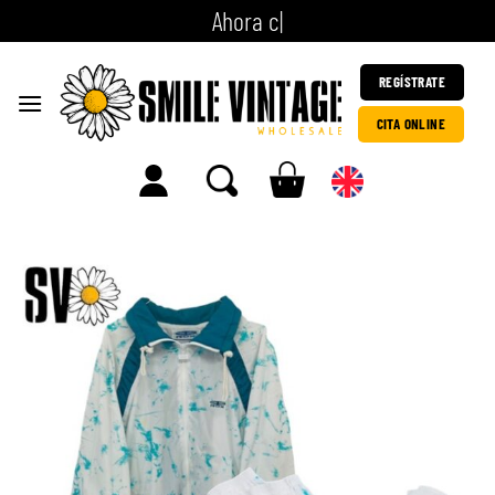
A
h
o
r
a
c
i
t
a
|
REGÍSTRATE
CITA ONLINE