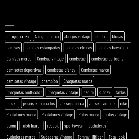
ETIQUETAS
abrigos crazy
Abrigos marca
abrigos vintage
adidas
blusas
camisas
Camisas estampadas
Camisas etnicas
Camisas hawaianas
Camisas marca
Camisas vintage
camisetas
camisetas cartoons
camisetas deportivas
camisetas disney
Camisetas marca
camisetas vintage
champion
Chaquetas marca
Chaquetas multicolor
Chaquetas vintage
denim
disney
faldas
jerséis
jerséis estampados
Jerséis marca
Jerséis vintage
nike
Pantalones marca
Pantalones vintage
Polos marca
polos vintage
puma
ralph lauren
reebok
sportswear
sudaderas
Sudaderas marca
Sudaderas Vintage
Tommy Hilfiger
Total look