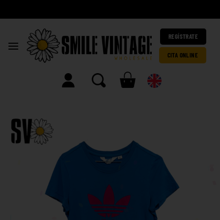
A
h
|
REGÍSTRATE
CITA ONLINE