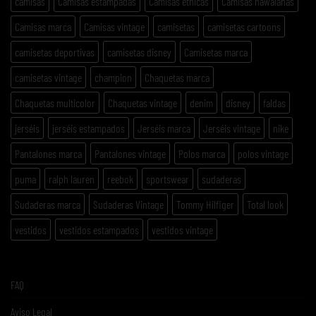
camisas
Camisas estampadas
Camisas etnicas
Camisas hawaianas
Camisas marca
Camisas vintage
camisetas
camisetas cartoons
camisetas deportivas
camisetas disney
Camisetas marca
camisetas vintage
champion
Chaquetas marca
Chaquetas multicolor
Chaquetas vintage
denim
disney
faldas
jerséis
jerséis estampados
Jerséis marca
Jerséis vintage
nike
Pantalones marca
Pantalones vintage
Polos marca
polos vintage
puma
ralph lauren
reebok
sportswear
sudaderas
Sudaderas marca
Sudaderas Vintage
Tommy Hilfiger
Total look
vestidos
vestidos estampados
vestidos vintage
FAQ
Aviso Legal