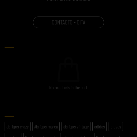
CONTACTO - CITA
CARRITO
No products in the cart.
ETIQUETAS
abrigos crazy
Abrigos marca
abrigos vintage
adidas
blusas