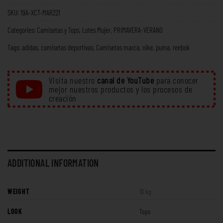
SKU:
19A-XCT-MAR221
Categories:
Camisetas y Tops
,
Lotes Mujer
,
PRIMAVERA-VERANO
Tags:
adidas
,
camisetas deportivas
,
Camisetas marca
,
nike
,
puma
,
reebok
Visita nuestro
canal de YouTube
para conocer
mejor nuestros productos y los procesos de
creación
ADDITIONAL INFORMATION
WEIGHT
10 kg
LOOK
Tops