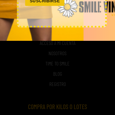
SUSCRIBIRSE
MI CUENTA
ACCESO A MI CUENTA
NOSOTROS
TIME TO SMILE
BLOG
REGISTRO
COMPRA POR KILOS O LOTES