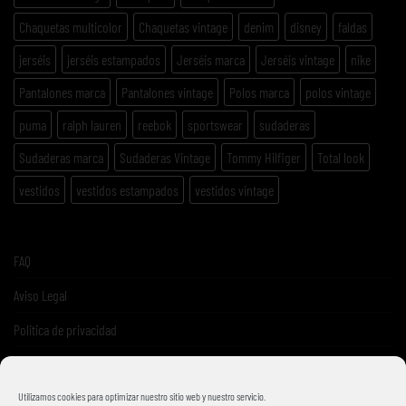
Chaquetas multicolor
Chaquetas vintage
denim
disney
faldas
jerséis
jerséis estampados
Jerséis marca
Jerséis vintage
nike
Pantalones marca
Pantalones vintage
Polos marca
polos vintage
puma
ralph lauren
reebok
sportswear
sudaderas
Sudaderas marca
Sudaderas Vintage
Tommy Hilfiger
Total look
vestidos
vestidos estampados
vestidos vintage
FAQ
Aviso Legal
Politica de privacidad
Términos y condiciones de venta
Utilizamos cookies para optimizar nuestro sitio web y nuestro servicio.