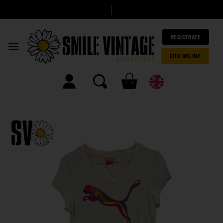
A
h
|
REGÍSTRATE
CITA ONLINE