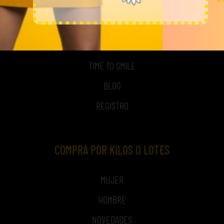
MI CUENTA
ACCESO A MI CUENTA
NOSOTROS
TIME TO SMILE
BLOG
REGISTRO
COMPRA POR KILOS O LOTES
MUJER
HOMBRE
NOVEDADES