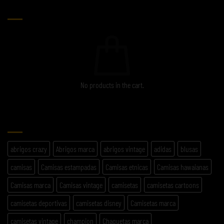
CARRITO
No products in the cart.
ETIQUETAS
abrigos crazy
Abrigos marca
abrigos vintage
adidas
blusas
camisas
Camisas estampadas
Camisas etnicas
Camisas hawaianas
Camisas marca
Camisas vintage
camisetas
camisetas cartoons
camisetas deportivas
camisetas disney
Camisetas marca
camisetas vintage
champion
Chaquetas marca