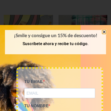
¡Smile y consigue un 15% de descuento!
Suscríbete ahora y recibe tu código.
KILOS
PRIMAVERA-VERANO
TU EMAIL
Mix camisetas Cartoons
Bala 45kg camisetas USA
9€/Kg
Sports 16€/kg
45,00
€
–
180,00
€
720,00
€
(sin IVA)
(sin IVA)
TU NOMBRE