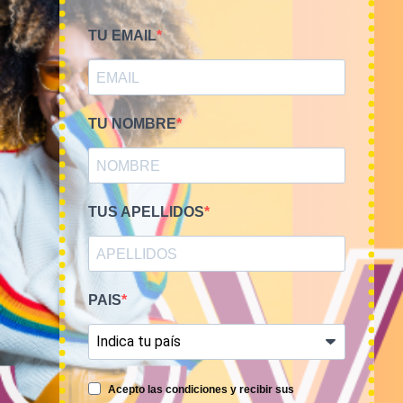
TU EMAIL
Smile Vintage es una empresa mayorista con una amplia
trayectoria internacional que cuenta con un equipo
TU NOMBRE
experimentado y especializado en el sector de la moda.
TUS APELLIDOS
MI CUENTA
PAIS
ACCESO A MI CUENTA
NOSOTROS
Acepto las condiciones y recibir sus
TIME TO SMILE