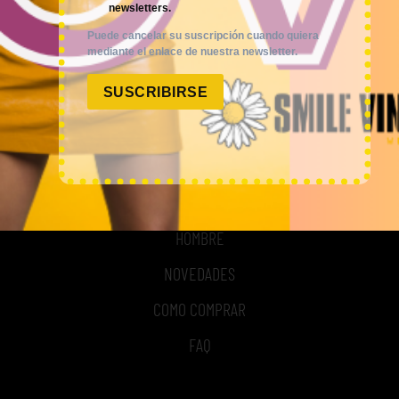
newsletters.
BLOG
Puede cancelar su suscripción cuando quiera
mediante el enlace de nuestra newsletter.
REGISTRO
SUSCRIBIRSE
COMPRA POR KILOS O LOTES
MUJER
HOMBRE
NOVEDADES
COMO COMPRAR
FAQ