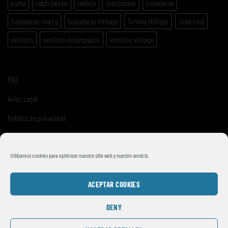
puma
ralph lauren
reebok
sportswear
sudaderas
Sudaderas marca
Sudaderas Vintage
Tommy Hilfiger
Total look
vestidos
vestidos estampados
vestidos vintage
FAQ
Aviso Legal
Politica de privacidad
Términos y condiciones de venta
Utilizamos cookies para optimizar nuestro sitio web y nuestro servicio.
ACEPTAR COOKIES
DENY