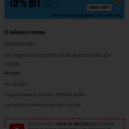
10 bañadores vintage
Diferentes tallas.
Las imágenes corresponden con los productos reales que
recibirás
.
Out of stock
SKU:
15B-MBA14
Categories:
Bañadores
,
Lotes Mujer
,
PRIMAVERA-VERANO
Tags:
bañadores
,
bañadores vintage
,
bikini
,
swimwear
Visita nuestro
canal de YouTube
para conocer
mejor nuestros productos y los procesos de