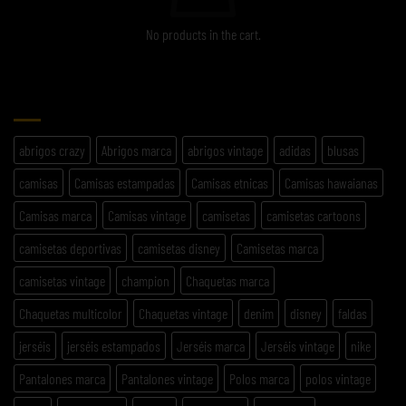
No products in the cart.
ETIQUETAS
abrigos crazy
Abrigos marca
abrigos vintage
adidas
blusas
camisas
Camisas estampadas
Camisas etnicas
Camisas hawaianas
Camisas marca
Camisas vintage
camisetas
camisetas cartoons
camisetas deportivas
camisetas disney
Camisetas marca
camisetas vintage
champion
Chaquetas marca
Chaquetas multicolor
Chaquetas vintage
denim
disney
faldas
jerséis
jerséis estampados
Jerséis marca
Jerséis vintage
nike
Pantalones marca
Pantalones vintage
Polos marca
polos vintage