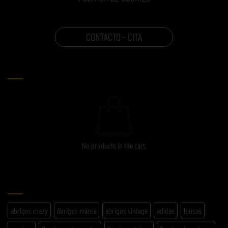
CONTACTO - CITA
CARRITO
No products in the cart.
ETIQUETAS
abrigos crazy
Abrigos marca
abrigos vintage
adidas
blusas