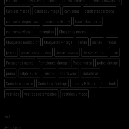
camisas
Camisas estampadas
Camisas etnicas
Camisas hawaianas
Camisas marca
Camisas vintage
camisetas
camisetas cartoons
camisetas deportivas
camisetas disney
Camisetas marca
camisetas vintage
champion
Chaquetas marca
Chaquetas multicolor
Chaquetas vintage
denim
disney
faldas
jerséis
jerséis estampados
Jerséis marca
Jerséis vintage
nike
Pantalones marca
Pantalones vintage
Polos marca
polos vintage
puma
ralph lauren
reebok
sportswear
sudaderas
Sudaderas marca
Sudaderas Vintage
Tommy Hilfiger
Total look
vestidos
vestidos estampados
vestidos vintage
FAQ
Aviso Legal