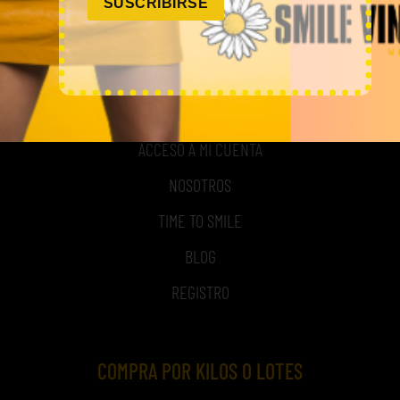
SUSCRIBIRSE
MI CUENTA
ACCESO A MI CUENTA
NOSOTROS
TIME TO SMILE
BLOG
REGISTRO
COMPRA POR KILOS O LOTES