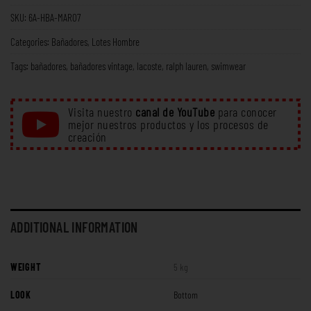
SKU:
6A-HBA-MAR07
Categories:
Bañadores
,
Lotes Hombre
Tags:
bañadores
,
bañadores vintage
,
lacoste
,
ralph lauren
,
swimwear
Visita nuestro
canal de YouTube
para conocer
mejor nuestros productos y los procesos de
creación
ADDITIONAL INFORMATION
WEIGHT
5 kg
LOOK
Bottom