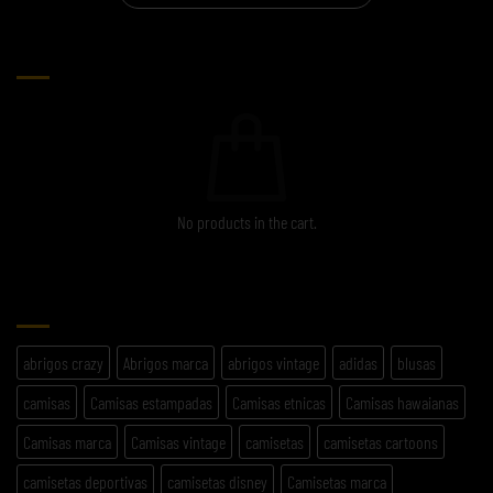
CARRITO
No products in the cart.
ETIQUETAS
abrigos crazy
Abrigos marca
abrigos vintage
adidas
blusas
camisas
Camisas estampadas
Camisas etnicas
Camisas hawaianas
Camisas marca
Camisas vintage
camisetas
camisetas cartoons
camisetas deportivas
camisetas disney
Camisetas marca