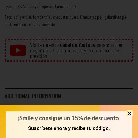
Categories:
Abrigos y Chaquetas
,
Lotes Hombre
Tags:
abrigos piel
,
bomber piel
,
chaquetas cuero
,
Chaquetas piel
,
gabardinas piel
,
pantalones cuero
,
pantalones piel
Visita nuestro
canal de YouTube
para conocer
mejor nuestros productos y los procesos de
creación
ADDITIONAL INFORMATION
WEIGHT
10 kg
¡Smile y consigue un 15% de descuento!
LOOK
Tops
Suscríbete ahora y recibe tu código.