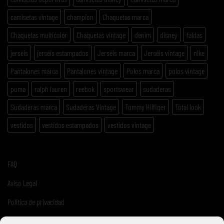
camisetas vintage
champion
Chaquetas marca
Chaquetas multicolor
Chaquetas vintage
denim
disney
faldas
jerséis
jerséis estampados
Jerséis marca
Jerséis vintage
nike
Pantalones marca
Pantalones vintage
Polos marca
polos vintage
puma
ralph lauren
reebok
sportswear
sudaderas
Sudaderas marca
Sudaderas Vintage
Tommy Hilfiger
Total look
vestidos
vestidos estampados
vestidos vintage
FAQ
Aviso Legal
Politica de privacidad
Términos y condiciones de venta