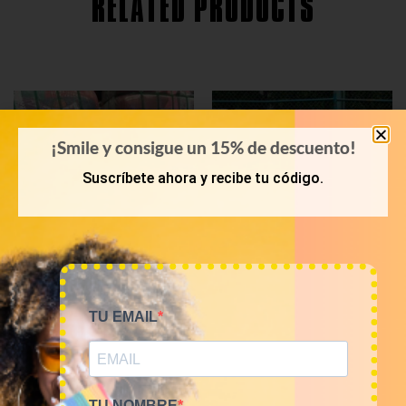
RELATED PRODUCTS
¡Smile y consigue un 15% de descuento!
Suscríbete ahora y recibe tu código.
TU EMAIL
PRIMAVERA-VERANO
POLOS
Bala 45kg sudaderas USA
Mix de polos vintage de
Sports 18€/kg
marca por kilos
810,00
€
80,00
€
–
320,00
€
(sin IVA)
(sin IVA)
TU NOMBRE