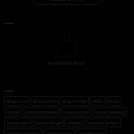
CARRITO
No products in the cart.
ETIQUETAS
abrigos crazy
Abrigos marca
abrigos vintage
adidas
blusas
camisas
Camisas estampadas
Camisas etnicas
Camisas hawaianas
Camisas marca
Camisas vintage
camisetas
camisetas cartoons
camisetas deportivas
camisetas disney
Camisetas marca