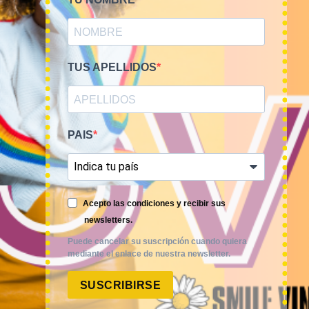
TUS APELLIDOS
PAIS
Smile Vintage es una empresa mayorista con una amplia
Acepto las condiciones y recibir sus
trayectoria internacional que cuenta con un equipo
newsletters.
experimentado y especializado en el sector de la moda.
Puede cancelar su suscripción cuando quiera
mediante el enlace de nuestra newsletter.
SUSCRIBIRSE