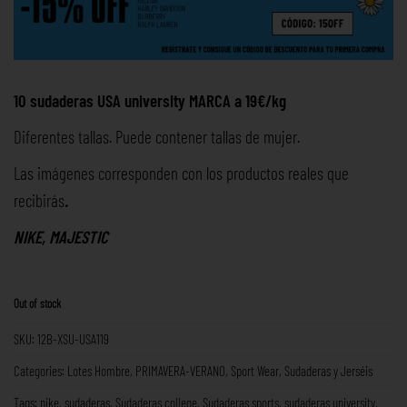
10 sudaderas USA university MARCA a 19€/kg
Diferentes tallas. Puede contener tallas de mujer.
Las imágenes corresponden con los productos reales que
recibirás
.
NIKE, MAJESTIC
Out of stock
SKU:
12B-XSU-USA119
Categories:
Lotes Hombre
,
PRIMAVERA-VERANO
,
Sport Wear
,
Sudaderas y Jerséis
Tags:
nike
,
sudaderas
,
Sudaderas college
,
Sudaderas sports
,
sudaderas university
,