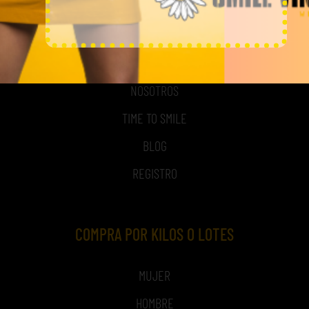
MI CUENTA
ACCESO A MI CUENTA
NOSOTROS
TIME TO SMILE
BLOG
REGISTRO
COMPRA POR KILOS O LOTES
MUJER
HOMBRE