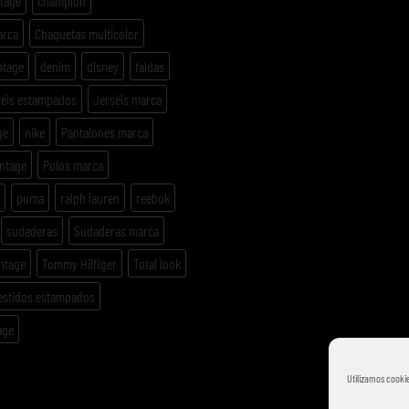
ntage
champion
arca
Chaquetas multicolor
ntage
denim
disney
faldas
séis estampados
Jerséis marca
ge
nike
Pantalones marca
intage
Polos marca
puma
ralph lauren
reebok
sudaderas
Sudaderas marca
ntage
Tommy Hilfiger
Total look
estidos estampados
age
Utilizamos cookie