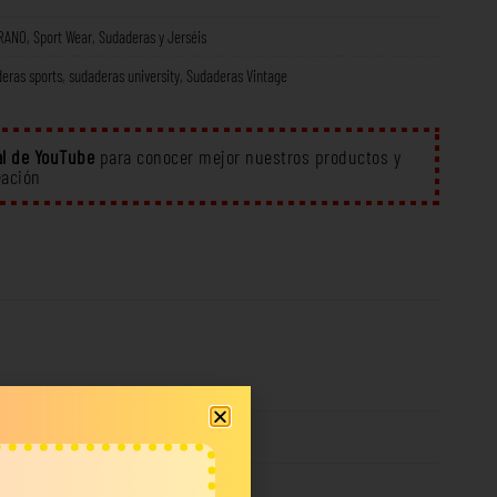
RANO
,
Sport Wear
,
Sudaderas y Jerséis
eras sports
,
sudaderas university
,
Sudaderas Vintage
l de YouTube
para conocer mejor nuestros productos y
eación