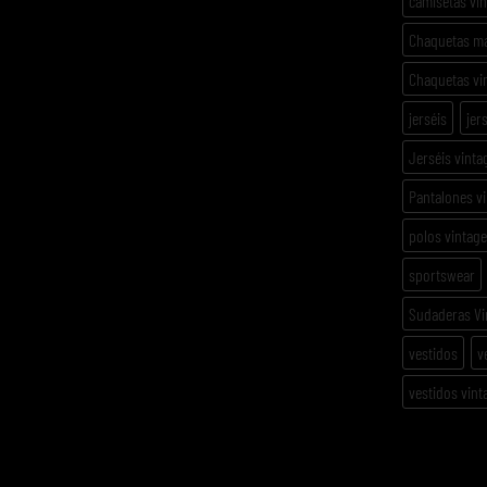
camisetas vi
Chaquetas m
Chaquetas vi
jerséis
jer
Jerséis vinta
Pantalones v
polos vintage
sportswear
Sudaderas Vi
vestidos
v
vestidos vint