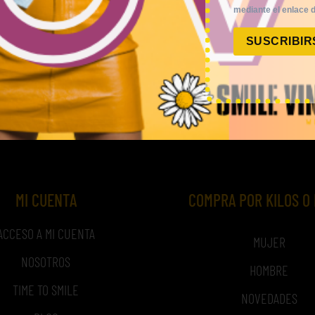
mediante el enlace d
SUSCRIBIR
MI CUENTA
COMPRA POR KILOS O
ACCESO A MI CUENTA
MUJER
NOSOTROS
HOMBRE
TIME TO SMILE
NOVEDADES