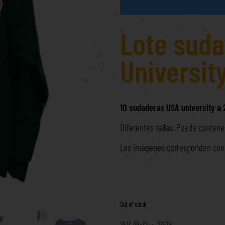
Lote sud
Universit
10 sudaderas USA university a
Diferentes tallas. Puede contener
Las imágenes corresponden con l
Out of stock
SKU:
6B-XSU-USA129