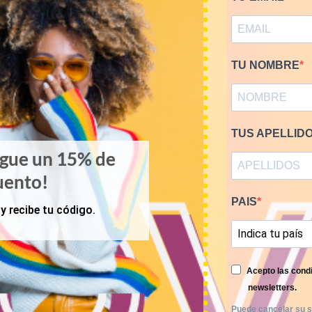
RELATED PRODUCTS
TU NOMBRE
TUS APELLID
igue un 15% de
uento!
PAIS
y recibe tu código.
Acepto las condi
newsletters.
Puede cancelar su s