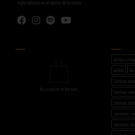
especializado en el sector de la moda.
CARRITO
ETIQU
abrigos craz
adidas
blu
Camisas est
No products in the cart.
Camisas haw
Camisas vint
camisetas ca
camisetas di