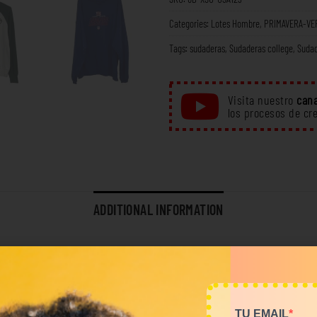
Categories:
Lotes Hombre
,
PRIMAVERA-VE
Tags:
sudaderas
,
Sudaderas college
,
Sudad
Visita nuestro
cana
los procesos de cr
ADDITIONAL INFORMATION
8,5 kg
Tops
TU EMAIL