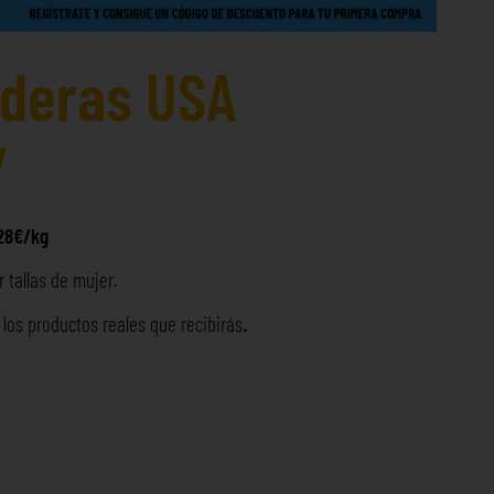
aderas USA
y
 28€/kg
 tallas de mujer.
os productos reales que recibirás
.