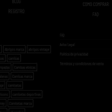
BLOG
COMO COMPRAR
REGISTRO
FAQ
ETAS
FAQ
Aviso Legal
y
Abrigos marca
abrigos vintage
Politica de privacidad
sas
camisas
Términos y condiciones de venta
ampadas
Camisas etnicas
aianas
Camisas marca
age
camisetas
rtoons
camisetas deportivas
sney
Camisetas marca