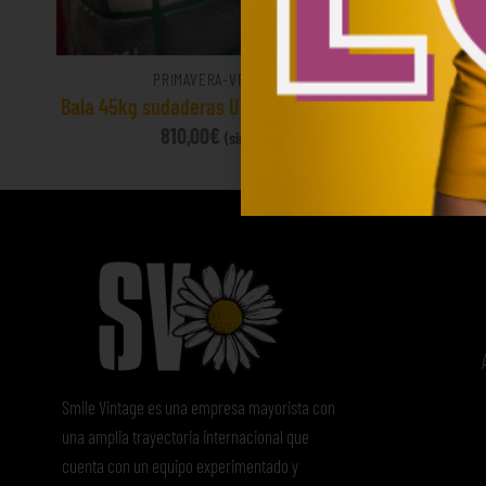
PRIMAVERA-VERANO
Bala 45kg sudaderas USA Sports 18€/kg
810,00
€
(sin IVA)
Smile Vintage es una empresa mayorista con
una amplia trayectoria internacional que
cuenta con un equipo experimentado y