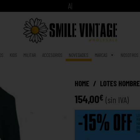
A
h
o
r
a
c
|
OS
KIDS
MILITAR
ACCESORIOS
NOVEDADES
MARCAS
NOSOTROS
HOME
/
LOTES HOMBR
154,00
€
(sin IVA)