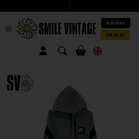
A
h
|
REGÍSTRATE
CITA ONLINE