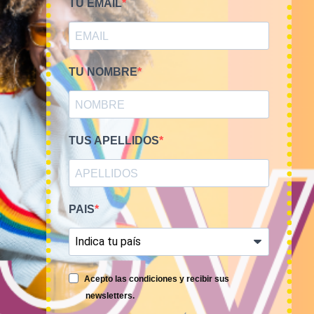
TU EMAIL
PRIMAVERA-VERANO
KILOS
TU NOMBRE
Bala 45kg sudaderas USA
Mix de sudaderas,
Sports 18€/kg
chaquetas y abrigos de
deporte MARCA 15€/Kg
810,00
€
(sin IVA)
75,00
€
–
300,00
€
(sin IVA)
TUS APELLIDOS
PAIS
Acepto las condiciones y recibir sus
newsletters.