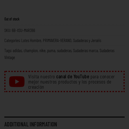
Out of stock
SKU:
6B-XSU-MAR366
Categories:
Lotes Hombre
,
PRIMAVERA-VERANO
,
Sudaderas y Jerséis
Tags:
adidas
,
champion
,
nike
,
puma
,
sudaderas
,
Sudaderas marca
,
Sudaderas
Vintage
Visita nuestro
canal de YouTube
para conocer
mejor nuestros productos y los procesos de
creación
ADDITIONAL INFORMATION