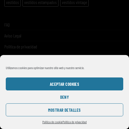
vestidos
vestidos estampados
vestidos vintage
FAQ
Aviso Legal
Politica de privacidad
Términos y condiciones de venta
Utilizamos cookies para optimizar nuestro sitio web y nuestro servicio.
ACEPTAR COOKIES
DENY
MOSTRAR DETALLES
© 2026
SMILE VINTAGE
Política de cookie
Politica de privacidad