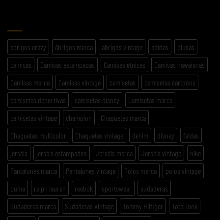
ETIQUETAS
abrigos crazy
Abrigos marca
abrigos vintage
adidas
blusas
camisas
Camisas estampadas
Camisas etnicas
Camisas hawaianas
Camisas marca
Camisas vintage
camisetas
camisetas cartoons
camisetas deportivas
camisetas disney
Camisetas marca
camisetas vintage
champion
Chaquetas marca
Chaquetas multicolor
Chaquetas vintage
denim
disney
faldas
jerséis
jerséis estampados
Jerséis marca
Jerséis vintage
nike
Pantalones marca
Pantalones vintage
Polos marca
polos vintage
puma
ralph lauren
reebok
sportswear
sudaderas
Sudaderas marca
Sudaderas Vintage
Tommy Hilfiger
Total look