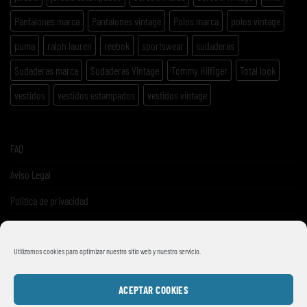
Pantalones marca
Pantalones vintage
Polos marca
polos vintage
puma
ralph lauren
reebok
sportswear
sudaderas
Sudaderas marca
Sudaderas Vintage
Tommy Hilfiger
Total look
vestidos
vestidos estampados
vestidos vintage
FAQ
Aviso Legal
Politica de privacidad
Términos y condiciones de venta
Utilizamos cookies para optimizar nuestro sitio web y nuestro servicio.
ACEPTAR COOKIES