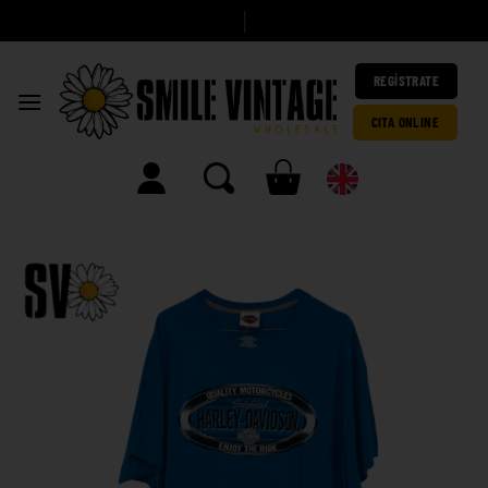
A
h
|
REGÍSTRATE
CITA ONLINE