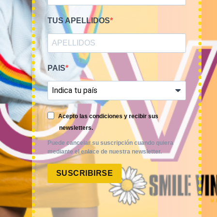
TUS APELLIDOS
PAIS
Smile Vintage es una empresa mayorista con una amplia
trayectoria internacional que cuenta con un equipo
experimentado y especializado en el sector de la moda.
Acepto las condiciones y recibir sus
newsletters.
Puede cancelar su suscripción cuando quiera
mediante el enlace de nuestra newsletter.
SUSCRIBIRSE
MI CUENTA
ACCESO A MI CUENTA