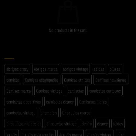
No products in the cart.
ETIQUETAS
abrigos crazy
Abrigos marca
abrigos vintage
adidas
blusas
camisas
Camisas estampadas
Camisas etnicas
Camisas hawaianas
Camisas marca
Camisas vintage
camisetas
camisetas cartoons
camisetas deportivas
camisetas disney
Camisetas marca
camisetas vintage
champion
Chaquetas marca
Chaquetas multicolor
Chaquetas vintage
denim
disney
faldas
jerséis
jerséis estampados
Jerséis marca
Jerséis vintage
nike