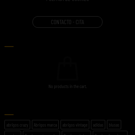
CONTACTO - CITA
CARRITO
No products in the cart.
ETIQUETAS
abrigos crazy
Abrigos marca
abrigos vintage
adidas
blusas