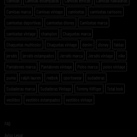
camisas
Camisas estampadas
Camisas etnicas
Camisas hawaianas
Camisas marca
Camisas vintage
camisetas
camisetas cartoons
camisetas deportivas
camisetas disney
Camisetas marca
camisetas vintage
champion
Chaquetas marca
Chaquetas multicolor
Chaquetas vintage
denim
disney
faldas
jerséis
jerséis estampados
Jerséis marca
Jerséis vintage
nike
Pantalones marca
Pantalones vintage
Polos marca
polos vintage
puma
ralph lauren
reebok
sportswear
sudaderas
Sudaderas marca
Sudaderas Vintage
Tommy Hilfiger
Total look
vestidos
vestidos estampados
vestidos vintage
FAQ
Aviso Legal