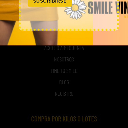
SUSCRIBIRSE
MI CUENTA
ACCESO A MI CUENTA
NOSOTROS
TIME TO SMILE
BLOG
REGISTRO
COMPRA POR KILOS O LOTES