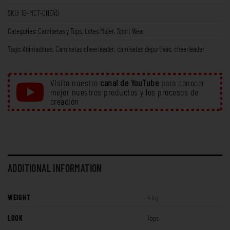
SKU:
1B-MCT-CHE40
Categories:
Camisetas y Tops
,
Lotes Mujer
,
Sport Wear
Tags:
Animadoras
,
Camisetas cheerleader
,
camisetas deportivas
,
cheerleader
Visita nuestro
canal de YouTube
para conocer
mejor nuestros productos y los procesos de
creación
ADDITIONAL INFORMATION
WEIGHT
4 kg
LOOK
Tops