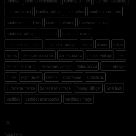
camisas
Camisas estampadas
Camisas etnicas
Camisas hawaianas
Camisas marca
Camisas vintage
camisetas
camisetas cartoons
camisetas deportivas
camisetas disney
Camisetas marca
camisetas vintage
champion
Chaquetas marca
Chaquetas multicolor
Chaquetas vintage
denim
disney
faldas
jerséis
jerséis estampados
Jerséis marca
Jerséis vintage
nike
Pantalones marca
Pantalones vintage
Polos marca
polos vintage
puma
ralph lauren
reebok
sportswear
sudaderas
Sudaderas marca
Sudaderas Vintage
Tommy Hilfiger
Total look
vestidos
vestidos estampados
vestidos vintage
FAQ
Aviso Legal