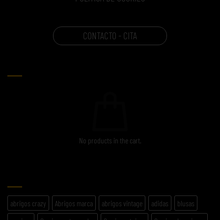
CONTACTO - CITA
CARRITO
No products in the cart.
ETIQUETAS
abrigos crazy
Abrigos marca
abrigos vintage
adidas
blusas