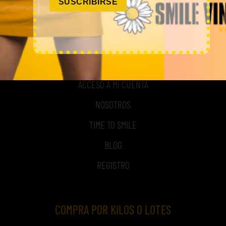
SUSCRIBIRSE
MI CUENTA
ACCESO A MI CUENTA
NOSOTROS
TIME TO SMILE
BLOG
REGISTRO
COMPRA POR KILOS O LOTES