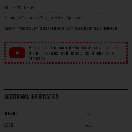
SKU:
1B-MCT-CHE38
Categories:
Camisetas y Tops
,
Lotes Mujer
,
Sport Wear
Tags:
Animadoras
,
Camisetas cheerleader
,
camisetas deportivas
,
cheerleader
Visita nuestro
canal de YouTube
para conocer
mejor nuestros productos y los procesos de
creación
ADDITIONAL INFORMATION
WEIGHT
4 kg
LOOK
Tops