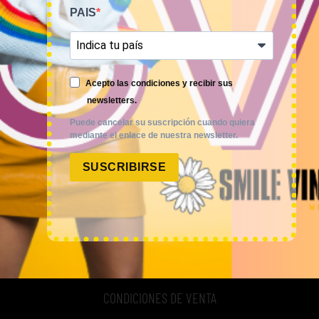
PAIS
MUJER
HOMBRE
Acepto las condiciones y recibir sus
NOVEDADES
newsletters.
COMO COMPRAR
Puede cancelar su suscripción cuando quiera
mediante el enlace de nuestra newsletter.
FAQ
SUSCRIBIRSE
POLÍTICAS
AVISO LEGAL
POLÍTICA DE PRIVACIDAD
CONDICIONES DE VENTA