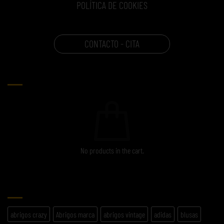
POLÍTICA DE COOKIES
CONTACTO - CITA
CARRITO
No products in the cart.
ETIQUETAS
abrigos crazy
Abrigos marca
abrigos vintage
adidas
blusas