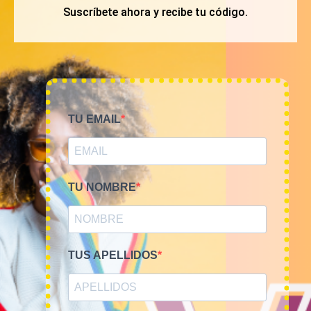
Suscríbete ahora y recibe tu código.
MI CUENTA
TU EMAIL
ACCESO A MI CUENTA
NOSOTROS
TIME TO SMILE
TU NOMBRE
BLOG
REGISTRO
TUS APELLIDOS
COMPRA POR KILOS O LOTES