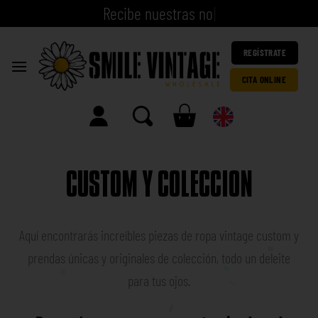
R
e
c
i
b
e
n
u
e
s
|
REGÍSTRATE
CITA ONLINE
CUSTOM Y COLECCION
Aquí encontrarás increíbles piezas de ropa vintage custom y
prendas únicas y originales de colección, todo un deleite
para tus ojos.