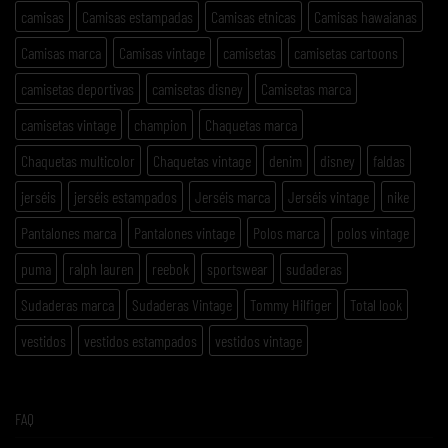
camisas
Camisas estampadas
Camisas etnicas
Camisas hawaianas
Camisas marca
Camisas vintage
camisetas
camisetas cartoons
camisetas deportivas
camisetas disney
Camisetas marca
camisetas vintage
champion
Chaquetas marca
Chaquetas multicolor
Chaquetas vintage
denim
disney
faldas
jerséis
jerséis estampados
Jerséis marca
Jerséis vintage
nike
Pantalones marca
Pantalones vintage
Polos marca
polos vintage
puma
ralph lauren
reebok
sportswear
sudaderas
Sudaderas marca
Sudaderas Vintage
Tommy Hilfiger
Total look
vestidos
vestidos estampados
vestidos vintage
FAQ