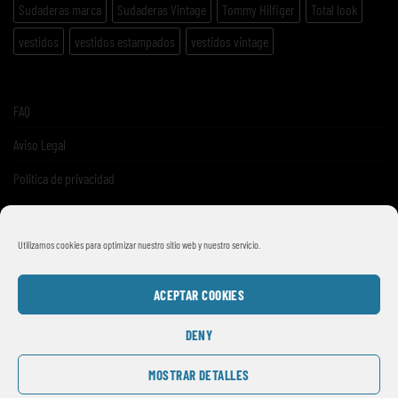
Sudaderas marca
Sudaderas Vintage
Tommy Hilfiger
Total look
vestidos
vestidos estampados
vestidos vintage
FAQ
Aviso Legal
Politica de privacidad
Términos y condiciones de venta
Utilizamos cookies para optimizar nuestro sitio web y nuestro servicio.
ACEPTAR COOKIES
DENY
MOSTRAR DETALLES
© 2026
SMILE VINTAGE