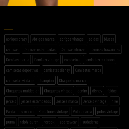
No products in the cart.
ETIQUETAS
abrigos crazy
Abrigos marca
abrigos vintage
adidas
blusas
camisas
Camisas estampadas
Camisas etnicas
Camisas hawaianas
Camisas marca
Camisas vintage
camisetas
camisetas cartoons
camisetas deportivas
camisetas disney
Camisetas marca
camisetas vintage
champion
Chaquetas marca
Chaquetas multicolor
Chaquetas vintage
denim
disney
faldas
jerséis
jerséis estampados
Jerséis marca
Jerséis vintage
nike
Pantalones marca
Pantalones vintage
Polos marca
polos vintage
puma
ralph lauren
reebok
sportswear
sudaderas