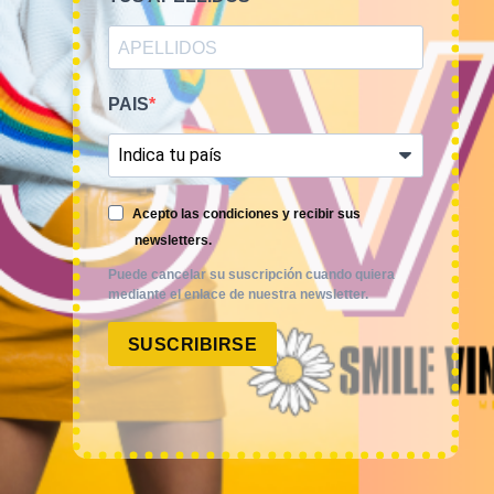
AVISO LEGAL
POLÍTICA DE PRIVACIDAD
PAIS
CONDICIONES DE VENTA
POLÍTICA DE COOKIES
Acepto las condiciones y recibir sus
newsletters.
CONTACTO - CITA
Puede cancelar su suscripción cuando quiera
mediante el enlace de nuestra newsletter.
CARRITO
SUSCRIBIRSE