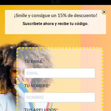
BLOG
REGISTRO
¡Smile y consigue un 15% de descuento!
Suscríbete ahora y recibe tu código.
COMPRA POR KILOS O LOTES
MUJER
HOMBRE
TU EMAIL
NOVEDADES
COMO COMPRAR
TU NOMBRE
FAQ
POLÍTICAS
TUS APELLIDOS