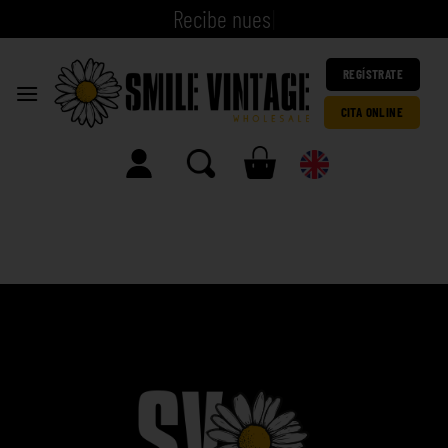
R
e
c
i
b
e
|
REGÍSTRATE
CITA ONLINE